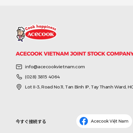
info@acecookvietnam.com
(028) 3815 4064
Lot II-3, Road No.11, Tan Binh IP, Tay Thanh Ward, 
今すぐ接続する
Acecook Việt Nam