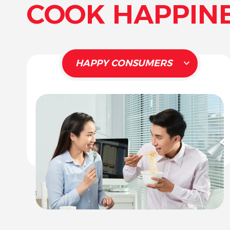
COOK HAPPIN
HAPPY CONSUMERS
NGƯỜI TIÊU DÙNG
HẠNH PHÚC