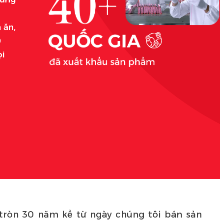
 ăn,
0
ọi
ròn 30 năm kể từ ngày chúng tôi bán sản