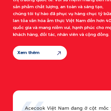
sản phẩm chất lượng, an toàn và sáng tạo,
chúng tôi tự hào đã phục vụ hàng chục tỷ bữa
lan tỏa văn hóa ẩm thực Việt Nam đến hơn 4
quốc gia và mang niềm vui, hạnh phúc cho m
khách hàng, đối tác, nhân viên và cộng đồng.
Xem thêm
Acecook Việt Nam đang ở cột mốc t