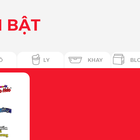
 BẬT
Ô
LY
KHAY
BL