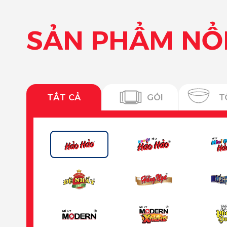
SẢN PHẨM NỔI
TẤT CẢ
GÓI
T