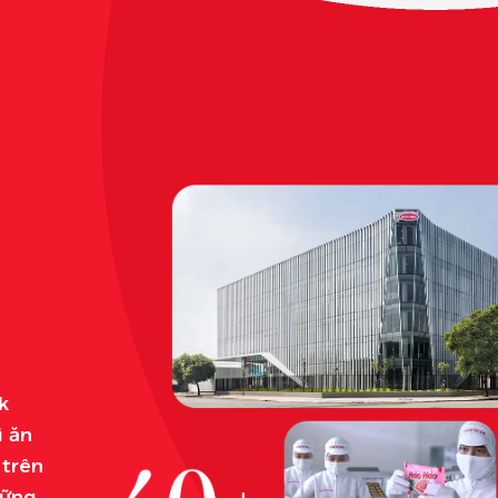
k
ì ăn
 trên
hững