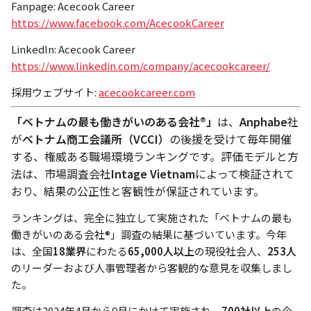
Fanpage: Acecook Career
https://www.facebook.com/AcecookCareer
LinkedIn: Acecook Career
https://www.linkedin.com/company/acecookcareer/
採用ウェブサイト:
acecookcareer.com
「ベトナムの最も働きがいのある会社®」
は、
Anphabe
社
が
ベトナム商工会議所（VCCI）
の後援を受けて毎年開催
する、権威ある職場環境ランキングです。評価モデルと方
法は、市場調査会社
Intage Vietnam
によって検証されて
おり、結果の公正性と客観性が保証されています。
ランキングは、完全に独立して実施された「ベトナムの最も
働きがいのある会社®」調査の結果に基づいています。今年
は、全国
18業界
にわたる
65,000人以上
の現役社会人、
253人
のリーダーおよび人事管理者から客観的な意見を収集しまし
た。
調査は2024年4月から9月にかけて実施され、
700社以上
の企