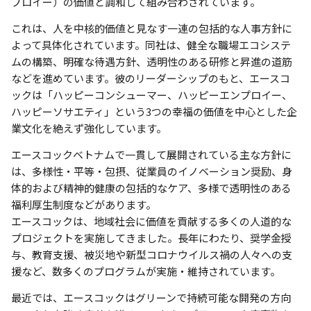
プロイー）の価値と調和して組み合わされています。
これは、人を中核的価値と見なす一連の包括的な人事方針に
よって具体化されています。同社は、健全な職場エコシステ
ムの構築、明確な待遇方針、透明性のある研修と昇進の道筋
などを進めています。彼のリーダーシップのもと、エースコ
ックは「ハッピーコンシューマー、ハッピーエンプロイー、
ハッピーソサエティ」という3つの幸福の価値を中心とした企
業文化を絶えず強化しています。
エースコックベトナムで一貫して展開されている主な方針に
は、多様性・平等・包摂、従業員のイノベーション奨励、身
体的および精神的健康の包括的なケア、多様で透明性のある
福利厚生制度などがあります。
エースコックは、地域社会に価値を貢献する多くの人道的な
プロジェクトを実施してきました。長年にわたり、奨学金授
与、教育支援、被災地や新型コロナウイルス禍の人々への支
援など、数多くのプログラムが実施・維持されています。
最近では、エースコックはグリーンで持続可能な開発の方向