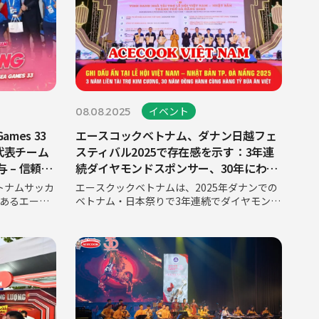
イベント
08.08.2025
mes 33
エースコックベトナム、ダナン日越フェ
代表チーム
スティバル2025で存在感を示す：3年連
 – 信頼と
続ダイヤモンドスポンサー、30年にわた
り数十億食のベトナムの食を支える
ベトナムサッカ
エースクックベトナムは、2025年ダナンでの
あるエース
ベトナム・日本祭りで3年連続でダイヤモンド
33における
スポンサーとしての地位を確立し、さらに30
して全力を
年にわたって数十億回の食事に同行すること
ナム代表およ
を誇りに思っています。エースクックベトナ
ム、3年連続でベトナム・日本祭り