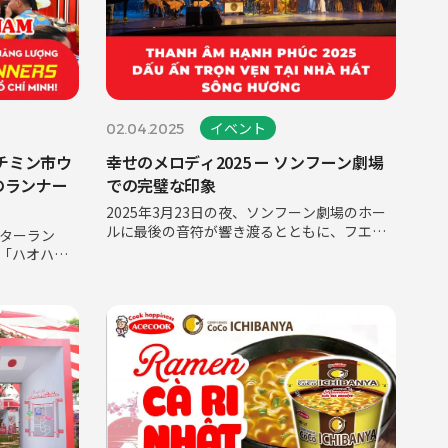
イベント
02.04.2025
チミン市ウ
幸せのメロディ2025 ー ソンフーン劇場
人のランナー
での完璧な印象
2025年3月23日の夜、ソンフーン劇場のホー
ルに最後の音符が響き渡るとともに、フエで
ターラン
開催されたAcecook Happiness Concert
や「ハオハオ
2025の意義深い音楽の旅が、喜びと感動に包
8,000人以
まれて幕を閉じました。これはただのコンサ
テーション
ートでは
した。ウォ