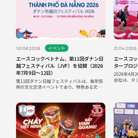
イベント
30.06.2026
21.04.2026
エースコックベトナム、第11回ダナン日
エースコッ
越フェスティバル（JVF）を協賛（2026
タープロジ
年7月9日～12日）
2026年4
会社は、タ
第11回ダナン日越フェスティバルは、毎年恒
において、「
例の文化交流イベントであり、特色ある文
究開発（R
化、料理、芸術活動を通じて両国の友好と絆
式を挙行し
を深めることに貢献します。今年のイベント
能力とイノ
に協賛し、エースコックベトナムはダイヤモ
ンドスポンサーとして、ブランド「フーティ