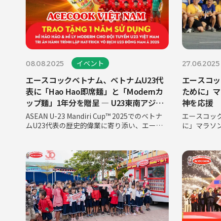
イベント
08.08.2025
27.06.2025
エースコックベトナム、ベトナムU23代
エースコッ
表に「Hao Hao即席麺」と「Modernカ
ために」マ
ップ麺」1年分を贈呈 ― U23東南アジア
神を応援
選手権2025でのハットトリック達成の軌
ASEAN U-23 Mandiri Cup™ 2025でのベトナ
エースコッ
跡に感謝を込めて
ムU23代表の歴史的偉業に寄り添い、エース
に」マラソ
コックベトナムは「Hao Hao即席麺」と
2025年6
「Modernカップ麺」1年分を、祖国に栄誉を
かつてない
もたらした勇敢な戦士たちへの感謝の気持ち
ナムジャー
とし
ーナリスト