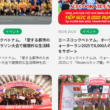
イベント
イベント
18.06.2025
クベトナム、「愛する都市の
エースコックベトナム、ホー
ラソン大会で健康的な生活精
ォーターラン2025で8,000
をサポート
クベトナム、「愛する都市のため
エースコックベトナムは、ウォー
ン大会で健康的な生活精神を応援
2025にて「Modernカップ麺」
月16日朝、ホーチミン市の雰囲気は
塩アイスクリーム」などを提供し、
ほどの熱気に包まれました。ベト
上のランナーにエネルギー補給ス
ナリスト協会とホーチミン市ジャ
を設け、独創的な食体験を届けま
協会が共催した意義深いイ
ーターラン2025に8,00