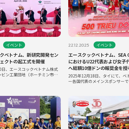
イベント
イベント
22.12.2025
クベトナム、新研究開発セン
エースクックベトナム、SEA Ga
ェクトの起工式を開催
におけるU22代表および女子
へ総額10億ドンの報奨金を授与
月20日、エースコックベトナム株式
献身で測られる勝利
ンビン工業団地（ホーチミン市）
2025年12月18日、タイにて、
D-GROOVE」と命名された新研
ー各国代表のメインスポンサーで
&D）センタープロジェクトの起工
コックベトナムは、SEA Games 
ました。本プロジェクトは、研究
選手たちの努力、不屈の精神、そ
ベーショ
尽くした献身を称え、U-22ベト
びベトナム女子代表