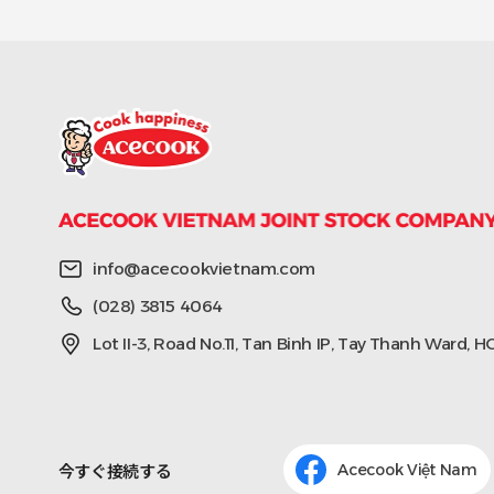
info@acecookvietnam.com
(028) 3815 4064
Lot II-3, Road No.11, Tan Binh IP, Tay Thanh Ward, 
今すぐ接続する
Acecook Việt Nam