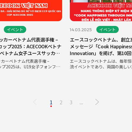
イベント
イベント
14.03.2025
サッカーベトナム代表選手権 –
エースコックベトナム、創立3
Kカップ2025：ACECOOKベトナ
メッセージ「Cook Happiness
ベトナム女子ユースサッカー
Innovation」を掲げ、第1
引き上げる確かな土台を築く
ベトナム・フェスティバル（JVF
ッカーベトナム代表選手権 –
エースコックベトナムは、毎年恒
に参加
カップ2025は、U19女子フォンフ
流イベントであり、両国の美しい
FCの優勝で幕を閉じました。今年
の友好協力関係を称える第10回
別な魅力と印象を残した理由は何
トナム・フェスティバル（JVF 1
しょうか？フォンフー・ハナムが
できることを光栄に思います。こ
フォンフー・ハナ
を通じて、エースコックベトナム
1
2
3
...