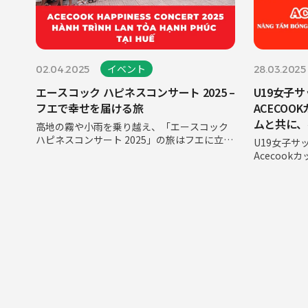
イベント
02.04.2025
28.03.2025
エースコック ハピネスコンサート 2025 –
U19女子
フエで幸せを届ける旅
ACECOO
ムと共に、
高地の霧や小雨を乗り越え、「エースコック
のレベルを
ハピネスコンサート 2025」の旅はフエに立ち
U19女子サ
寄り、心温まる人と人との触れ合いの瞬間を
Acecook
残しました。エースコックベトナムが広めた
ー・ハナム
いと願う人道的な価値は、山岳地帯のアール
の大会が特
イ郡とクアンディエン県の住民の心
だったので
王座に輝く