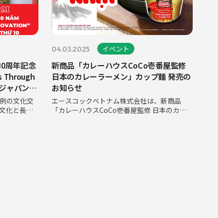
イベント
04.03.2025
0周年記念
新商品「カレーハウスCoCo壱番屋監修
 Through
日本のカレーラーメン」カップ麺 発売の
0回ジャパン・
お知らせ
 10th）
例の文化交
エースコックベトナム株式会社は、新商品
文化と長年
「カレーハウスCoCo壱番屋監修 日本のカレ
ジャパン・ベ
ーラーメン」を発売いたします。本商品は、
0th）に協賛
日本発祥のカレーレストランブランド「カレ
のイベント
ーハウスCoCo壱番屋」とのライセンス契約に
基づき監修された製品です。CoCo