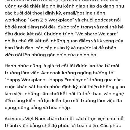
Công ty đã thiết lập nhiều kênh giao tiếp đa dạng như
các buổi đối thoại định kỳ, email/hotline riêng,
workshop “Gen Z & Workplace” và chuỗi podcast nội
bộ để mọi tiếng nói đều được trân trọng và mọi thế hệ
đều được kết nối. Chương trình “We share We care”
nhiều chủ đề kết nối những quan điểm và kỳ vọng của
ban lãnh đạo, các cấp quản lý và ngược lại để nhân
viên nói lên những góc nhìn của chính họ.
Hạnh phúc cũng là giá trị cốt lõi được lan tỏa từ môi
trường làm việc. Acecook không ngừng hướng tới
“Happy Workplace – Happy Employee” thông qua các
cuộc khảo sát hạnh phúc định kỳ, cải thiện không gian
làm việc, những sân chơi kết nối từ thể thao, văn nghệ
đến sáng kiến, nỗ lực kiến tạo môi trường làm việc đa
dạng, công bằng và hòa nhập.
Acecook Việt Nam chăm lo một cách trọn vẹn cho mỗi
thành viên bằng chế độ phúc lợi toàn diện. Các phúc