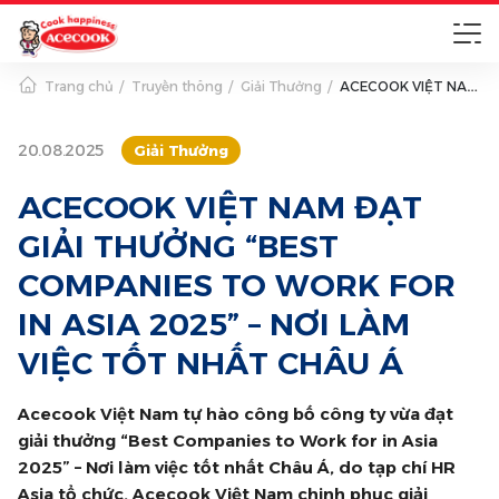
Trang chủ
Truyền thông
Giải Thưởng
ACECOOK VIỆT NAM ĐẠT GIẢI THƯỞNG “BEST COMPANIES TO WORK FOR IN ASIA 2025” – NƠI LÀM VIỆC TỐT NHẤT CHÂU Á
20.08.2025
Giải Thưởng
ACECOOK VIỆT NAM ĐẠT
GIẢI THƯỞNG “BEST
COMPANIES TO WORK FOR
IN ASIA 2025” – NƠI LÀM
VIỆC TỐT NHẤT CHÂU Á
Acecook Việt Nam tự hào công bố công ty vừa đạt
giải thưởng “Best Companies to Work for in Asia
2025” – Nơi làm việc tốt nhất Châu Á, do tạp chí HR
Asia tổ chức. Acecook Việt Nam chinh phục giải