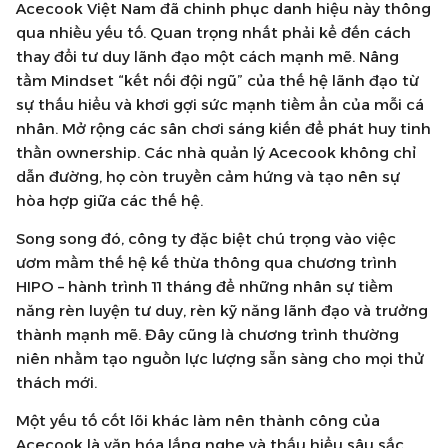
Acecook Việt Nam đã chinh phục danh hiệu này thông
qua nhiều yếu tố. Quan trọng nhất phải kể đến cách
thay đổi tư duy lãnh đạo một cách mạnh mẽ. Nâng
tầm Mindset “kết nối đội ngũ” của thế hệ lãnh đạo từ
sự thấu hiểu và khơi gợi sức mạnh tiềm ẩn của mỗi cá
nhân. Mở rộng các sân chơi sáng kiến để phát huy tinh
thần ownership. Các nhà quản lý Acecook không chỉ
dẫn đường, họ còn truyền cảm hứng và tạo nên sự
hòa hợp giữa các thế hệ.
Song song đó, công ty đặc biệt chú trọng vào việc
ươm mầm thế hệ kế thừa thông qua chương trình
HIPO – hành trình 11 tháng để những nhân sự tiềm
năng rèn luyện tư duy, rèn kỹ năng lãnh đạo và trưởng
thành mạnh mẽ. Đây cũng là chương trình thường
niên nhằm tạo nguồn lực lượng sẵn sàng cho mọi thử
thách mới.
Một yếu tố cốt lõi khác làm nên thành công của
Acecook là văn hóa lắng nghe và thấu hiểu sâu sắc.