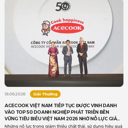
18.06.2026
Giải Thưởng
ACECOOK VIỆT NAM TIẾP TỤC ĐƯỢC VINH DANH
VÀO TOP 50 DOANH NGHIỆP PHÁT TRIỂN BỀN
VỮNG TIÊU BIỂU VIỆT NAM 2026 NHỜ NỖ LỰC GIẢM
THIỂU RÁC THẢI
Những nỗ lực trong giảm thiểu chất thải, sử dụng hiệu quả