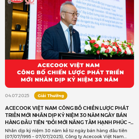
04.07.2025
Giải Thưởng
ACECOOK VIỆT NAM CÔNG BỐ CHIẾN LƯỢC PHÁT
TRIỂN MỚI NHÂN DỊP KỶ NIỆM 30 NĂM NGÀY BÁN
HÀNG ĐẦU TIÊN “ĐỔI MỚI NÂNG TẦM HẠNH PHÚC –
COOK HAPPINESS THROUGH INNOVATION”
Nhân dịp kỷ niệm 30 năm kể từ ngày bán hàng đầu tiên
(07/07/1995 – 07/07/2025), Công ty Acecook Việt Nam