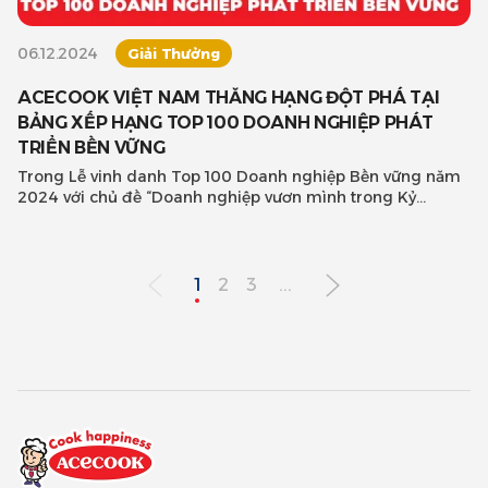
06.12.2024
Giải Thưởng
ACECOOK VIỆT NAM THĂNG HẠNG ĐỘT PHÁ TẠI
BẢNG XẾP HẠNG TOP 100 DOANH NGHIỆP PHÁT
TRIỂN BỀN VỮNG
Trong Lễ vinh danh Top 100 Doanh nghiệp Bền vững năm
2024 với chủ đề “Doanh nghiệp vươn mình trong Kỷ
nguyên Xanh” do Li
1
2
3
...