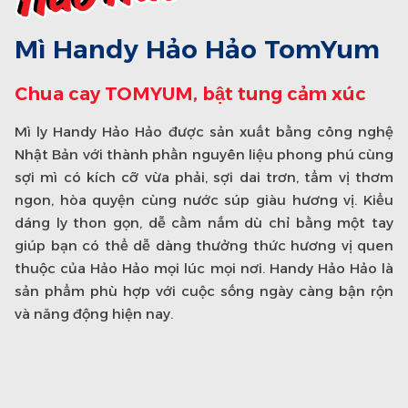
Mì Handy Hảo Hảo TomYum
Mì Handy Hảo Hảo Tôm
Mì Handy Hảo Hảo Lẩu Nấm
Chua Cay
Thập Cẩm - Chay
Chua cay TOMYUM, bật tung cảm xúc
Mì ly ăn liền Handy Hảo Hảo - Tôm chua
Mì ly ăn liền Handy Hảo Hảo chay -
Mì ly Handy Hảo Hảo được sản xuất bằng công nghệ
cay
Hương vị lẩu nấm thập cẩm
Nhật Bản với thành phần nguyên liệu phong phú cùng
sợi mì có kích cỡ vừa phải, sợi dai trơn, tẩm vị thơm
Mì ly Handy Hảo Hảo được sản xuất bằng công nghệ
Mì ly Handy Hảo Hảo Chay là sản phẩm ly chay đầu tiên
ngon, hòa quyện cùng nước súp giàu hương vị. Kiểu
Nhật Bản với thành phần nguyên liệu phong phú cùng
của sản phẩm nội địa do Acecook Việt Nam sản xuất.
dáng ly thon gọn, dễ cầm nắm dù chỉ bằng một tay
sợi mì có kích cỡ vừa phải, sợi dai trơn, tẩm vị thơm
Sản phẩm thuần chay với sợi mì Handy Hảo Hảo làm từ
giúp bạn có thể dễ dàng thưởng thức hương vị quen
ngon, hòa quyện cùng nước súp giàu hương vị. Kiểu
bột mì cao cấp và được chiên bằng dầu mới hoàn toàn
thuộc của Hảo Hảo mọi lúc mọi nơi. Handy Hảo Hảo là
dáng ly thon gọn, dễ cầm nắm dù chỉ bằng một tay
trong mỗi đợt sản xuất. Sản phẩm không chỉ dành cho
sản phẩm phù hợp với cuộc sống ngày càng bận rộn
giúp bạn có thể dễ dàng thưởng thức hương vị quen
người ăn chay, mà còn là sản phẩm phù hợp cho
và năng động hiện nay.
thuộc của Hảo Hảo mọi lúc mọi nơi. Handy Hảo Hảo là
những ai quan tâm và có nhu cầu sử dụng thực phẩm
sản phẩm phù hợp với cuộc sống ngày càng bận rộn
tốt cho sức khỏe, đặc biệt là sản phẩm có nhiều rau củ
và năng động hiện nay.
quả.