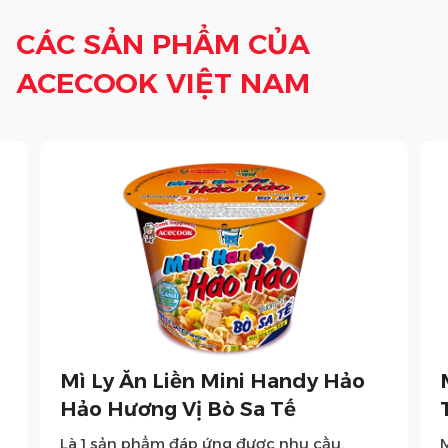
CÁC SẢN PHẨM CỦA
ACECOOK VIỆT NAM
Mì Ly Ăn Liền Mini Handy Hảo
Hảo Hương Vị Bò Sa Tế
Là 1 sản phẩm đáp ứng được nhu cầu,
M