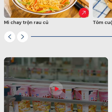
mì chay trộn rau củ
tôm cu