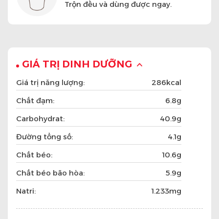
Trộn đều và dùng được ngay.
GIÁ TRỊ DINH DƯỠNG
Giá trị năng lượng:
286kcal
Chất đạm:
6.8g
Carbohydrat:
40.9g
Đường tổng số:
4.1g
Chất béo:
10.6g
Chất béo bão hòa:
5.9g
Natri:
1.233mg