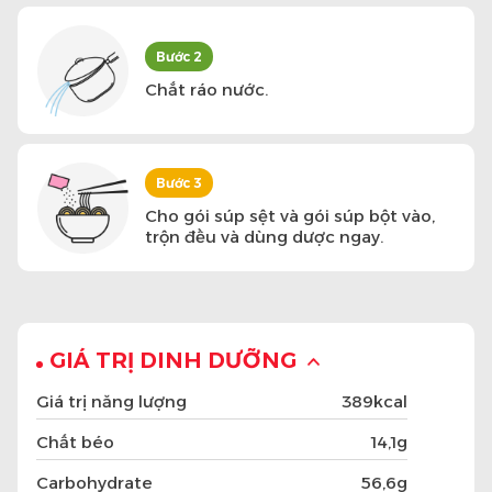
Bước 2
Chắt ráo nước.
Bước 3
Cho gói súp sệt và gói súp bột vào,
trộn đều và dùng dược ngay.
GIÁ TRỊ DINH DƯỠNG
Giá trị năng lượng
389kcal
Chất béo
14,1g
Carbohydrate
56,6g