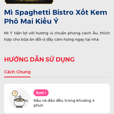
Mì Spaghetti Bistro Xốt Kem
Mì Spaghetti Bistro Xốt Bò
Phô Mai Kiểu Ý
Bằm Kiểu Ý
Mì Ý tiện lợi với hương vị chuẩn phong cách Âu, thích
Mì Ý tiện lợi với hương vị chuẩn phong cách Âu, thích
hợp cho bữa ăn đổi vị đầy cảm hứng ngay tại nhà
hợp cho bữa ăn đổi vị đầy cảm hứng ngay tại nhà
HƯỚNG DẪN SỬ DỤNG
Cách Chung
Bước 1
Nấu và đảo đều trong khoảng 4
phút.