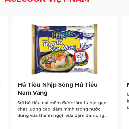
a
Hủ Tiếu Nhịp Sống Hủ Tiếu
Nam Vang
k
Sợi hủ tiếu dai mềm được làm từ hạt gạo
chất lượng cao, đắm mình trong nước
s
dùng vừa thanh ngọt, vừa đậm đà, cùng
p
nhiều hành, rau nhìn ngon mắt. Nay được
c
cải tiến có thêm gói Sa Tế Đặc Biệt, với