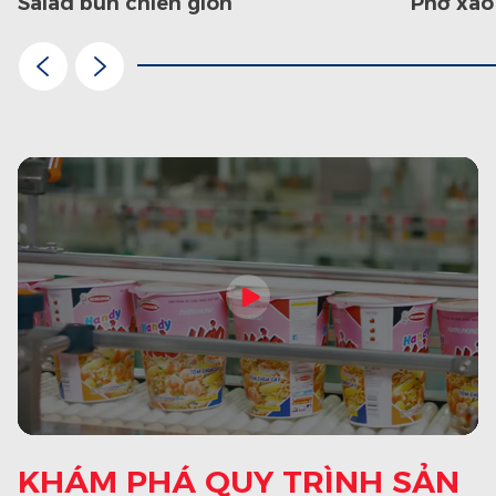
salad bún chiên giòn
phở xà
KHÁM PHÁ QUY TRÌNH SẢN