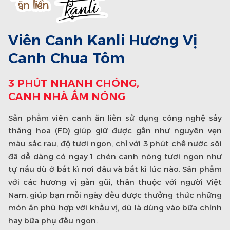
Viên Canh Kanli Hương Vị
Viên Canh Kanli Hương Vị
Canh Chua Tôm
Khoai Mỡ Nấu Tôm
3 PHÚT NHANH CHÓNG,
3 PHÚT NHANH CHÓNG,
CANH NHÀ ẤM NÓNG
CANH NHÀ ẤM NÓNG
Sản phẩm viên canh ăn liền sử dụng công nghệ sấy
Sản phẩm viên canh ăn liền sử dụng công nghệ sấy
thăng hoa (FD) giúp giữ được gần như nguyên vẹn
thăng hoa (FD) giúp giữ được gần như nguyên vẹn
màu sắc rau, độ tươi ngon, chỉ với 3 phút chế nước sôi
màu sắc rau, độ tươi ngon, chỉ với 3 phút chế nước sôi
đã dễ dàng có ngay 1 chén canh nóng tươi ngon như
đã dễ dàng có ngay 1 chén canh nóng tươi ngon như
tự nấu dù ở bất kì nơi đâu và bất kì lúc nào. Sản phẩm
tự nấu dù ở bất kì nơi đâu và bất kì lúc nào. Sản phẩm
với các hương vị gần gũi, thân thuộc với người Việt
với các hương vị gần gũi, thân thuộc với người Việt
Nam, giúp bạn mỗi ngày đều được thưởng thức những
Nam, giúp bạn mỗi ngày đều được thưởng thức những
món ăn phù hợp với khẩu vị, dù là dùng vào bữa chính
món ăn phù hợp với khẩu vị, dù là dùng vào bữa chính
hay bữa phụ đều ngon.
hay bữa phụ đều ngon.